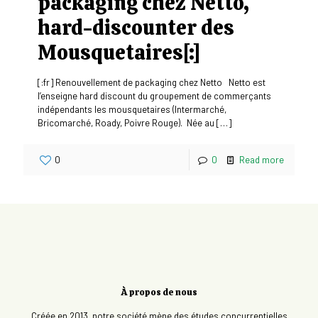
packaging chez Netto,
hard-discounter des
Mousquetaires[:]
[:fr] Renouvellement de packaging chez Netto Netto est
l’enseigne hard discount du groupement de commerçants
indépendants les mousquetaires (Intermarché,
Bricomarché, Roady, Poivre Rouge). Née au
[…]
0
0
Read more
À propos de nous
Créée en 2013, notre société mène des études concurrentielles