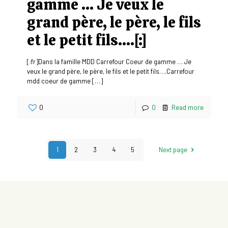
gamme … Je veux le
grand père, le père, le fils
et le petit fils….[:]
[:fr]Dans la famille MDD Carrefour Coeur de gamme … Je
veux le grand père, le père, le fils et le petit fils….Carrefour
mdd coeur de gamme
[…]
0
0
Read more
1
2
3
4
5
Next page