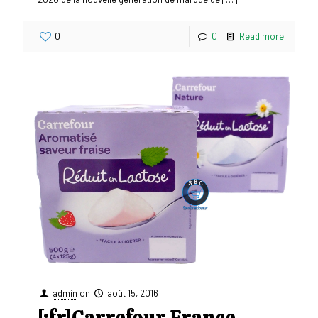
0
0
Read more
admin
on
août 15, 2016
[:fr]Carrefour France