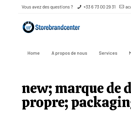
Vous avez des questions ?
+33 6 73 00 29 31
ac
Home
A propos de nous
Services
new; marque de d
propre; packaging