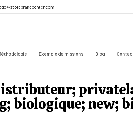
age@storebrandcenter.com
Méthodologie
Exemple de missions
Blog
Contac
istributeur; private
; biologique; new; b