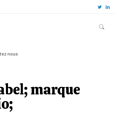
tez nous
label; marque
io;