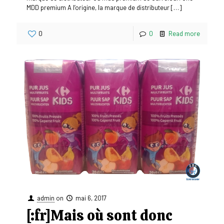
MDD premium A l’origine, la marque de distributeur
[…]
0
0
Read more
admin
on
mai 6, 2017
[:fr]Mais où sont donc