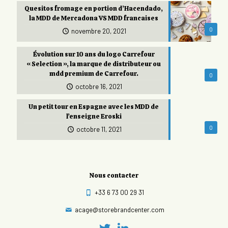
Quesitos fromage en portion d’Hacendado,
la MDD de Mercadona VS MDD francaises
0
novembre 20, 2021
Évolution sur 10 ans du logo Carrefour
« Selection », la marque de distributeur ou
mdd premium de Carrefour.
0
octobre 16, 2021
Un petit tour en Espagne avec les MDD de
l’enseigne Eroski
0
octobre 11, 2021
Nous contacter
+33 6 73 00 29 31
acage@storebrandcenter.com