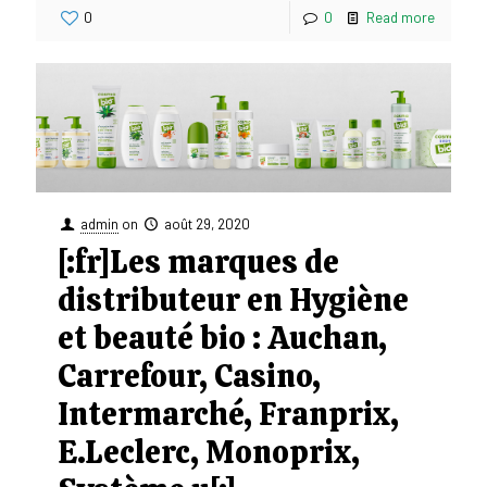
0
0
Read more
admin
on
août 29, 2020
[:fr]Les marques de
distributeur en Hygiène
et beauté bio : Auchan,
Carrefour, Casino,
Intermarché, Franprix,
E.Leclerc, Monoprix,