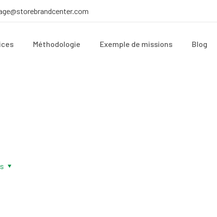
age@storebrandcenter.com
ices
Méthodologie
Exemple de missions
Blog
rs