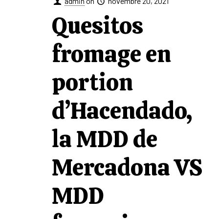
admin
on
novembre 20, 2021
Quesitos
fromage en
portion
d’Hacendado,
la MDD de
Mercadona VS
MDD