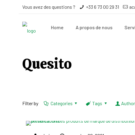
Vous avez des questions ?
+33 6 73 00 29 31
ac
Home
A propos de nous
Serv
Quesito
Filter by
Categories
Tags
Autho