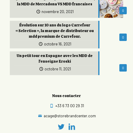
la MDD de Mercadona VS MDD francaises
0
novembre 20, 2021
Évolution sur 10 ans du logo Carrefour
« Selection », la marque de distributeur ou
mdd premium de Carrefour.
0
octobre 16, 2021
Un petit tour en Espagne avec les MDD de
l’enseigne Eroski
0
octobre 11, 2021
Nous contacter
+33 6 73 00 29 31
acage@storebrandcenter.com